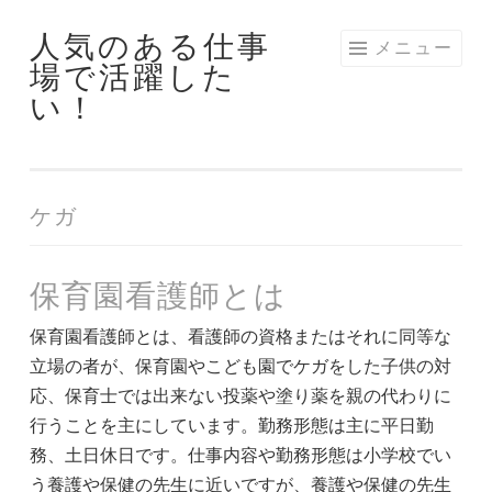
人気のある仕事
コ
メニュー
場で活躍した
ン
い！
テ
ン
ツ
へ
ケガ
ス
キ
ッ
保育園看護師とは
プ
保育園看護師とは、看護師の資格またはそれに同等な
立場の者が、保育園やこども園でケガをした子供の対
応、保育士では出来ない投薬や塗り薬を親の代わりに
行うことを主にしています。勤務形態は主に平日勤
務、土日休日です。仕事内容や勤務形態は小学校でい
う養護や保健の先生に近いですが、養護や保健の先生