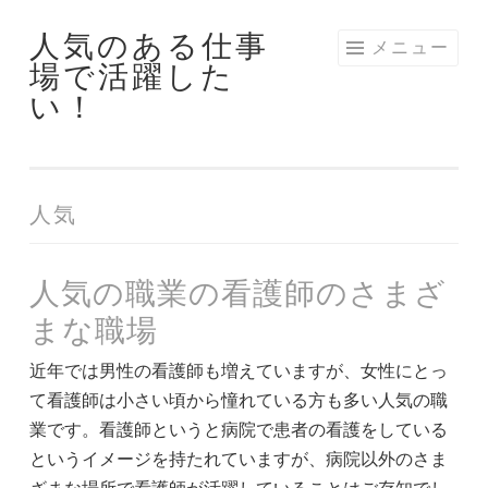
人気のある仕事
コ
メニュー
場で活躍した
ン
い！
テ
ン
ツ
へ
人気
ス
キ
ッ
人気の職業の看護師のさまざ
プ
まな職場
近年では男性の看護師も増えていますが、女性にとっ
て看護師は小さい頃から憧れている方も多い人気の職
業です。看護師というと病院で患者の看護をしている
というイメージを持たれていますが、病院以外のさま
ざまな場所で看護師が活躍していることはご存知でし