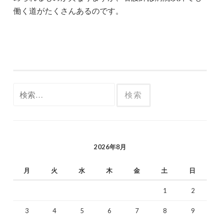
働く道がたくさんあるのです。
検
索:
2026年8月
月
火
水
木
金
土
日
1
2
3
4
5
6
7
8
9